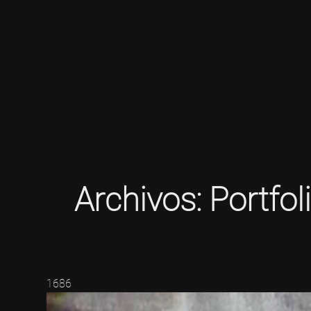
Skip
to
Archivos:
Portfol
content
1686